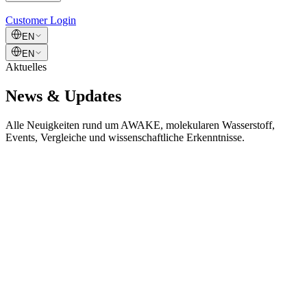
Customer Login
EN
EN
Aktuelles
News &
Updates
Alle Neuigkeiten rund um AWAKE, molekularen Wasserstoff,
Events, Vergleiche und wissenschaftliche Erkenntnisse.
Event
15. März 2025
AWAKE Unboxing – Entdecke was hinter AWAKE
steckt
Sieh dir das exklusive AWAKE Unboxing Video an und erfahre,
was hinter dem innovativen Wasserstoff-Getränk steckt. Das erste
europäische H₂-Getränk mit 10+ PPM.