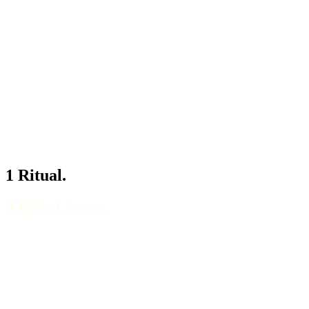
Study-based
Over 81 clinical studies on humans, more than 3,000 scientific publ
Made in DE
Ready to drink
No mixing, no waiting. Open, drink, done. Manufactured in Germany ac
1 Ritual.
9 Effect Areas.
Energy