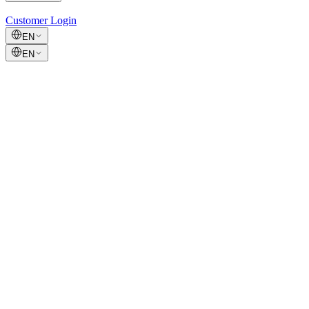
Customer Login
EN
EN
Wasserstoff – Der ewige Jungbrunnen
Marvin Alberg
Daniel Ipfelkofer
Dr. Sedat Spiekermann