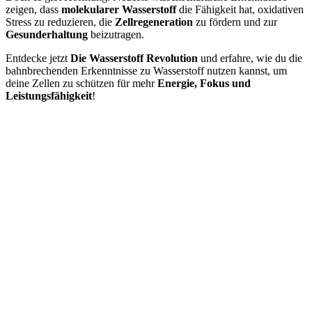
zeigen, dass
molekularer Wasserstoff
die Fähigkeit hat, oxidativen
Stress zu reduzieren, die
Zellregeneration
zu fördern und zur
Gesunderhaltung
beizutragen.
Entdecke jetzt
Die Wasserstoff Revolution
und erfahre, wie du die
bahnbrechenden Erkenntnisse zu Wasserstoff nutzen kannst, um
deine Zellen zu schützen für mehr
Energie, Fokus und
Leistungsfähigkeit
!
präziseste und effektivste Antioxidans
mitohermetische Wirkung
he freie Radikale intakt
Redox-Gleichgewicht